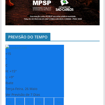
PREVISÃO DO TEMPO
+
15
°
C
H:
+
15°
L:
+
9°
Ibate
Terça-Feira, 26 Maio
Ver Previsão de 7 Dias
Q
Q
S
Sá
D
Se