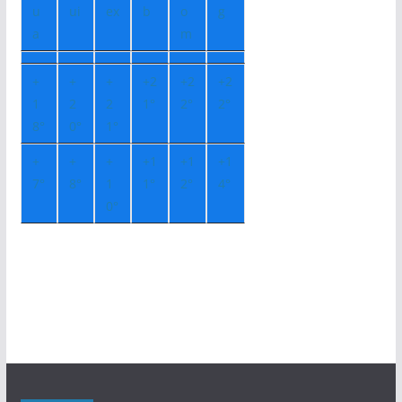
u
ui
ex
b
o
g
a
m
+
+
+
+
2
+
2
+
2
1
2
2
1°
2°
2°
8°
0°
1°
+
+
+
+
1
+
1
+
1
7°
8°
1
1°
2°
4°
0°