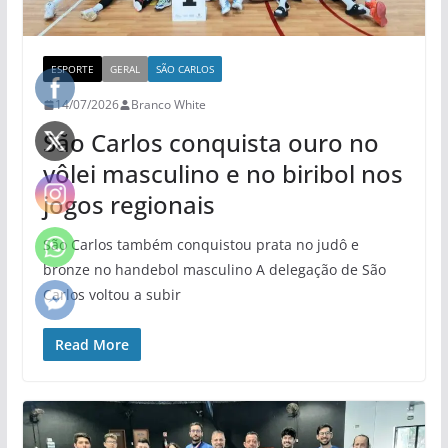
ESPORTE
GERAL
SÃO CARLOS
14/07/2026
Branco White
São Carlos conquista ouro no
vôlei masculino e no biribol nos
jogos regionais
São Carlos também conquistou prata no judô e
bronze no handebol masculino A delegação de São
Carlos voltou a subir
Read More