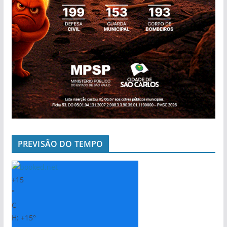
PREVISÃO DO TEMPO
+
15
°
C
H:
+
15°