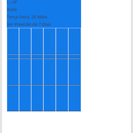
L:
+
9°
Ibate
Terça-Feira, 26 Maio
Ver Previsão de 7 Dias
Q
Q
S
Sá
D
Se
u
ui
ex
b
o
g
a
m
+
+
+
+
2
+
2
+
2
1
2
2
1°
2°
2°
8°
0°
1°
+
+
+
+
1
+
1
+
1
7°
8°
1
1°
2°
4°
0°