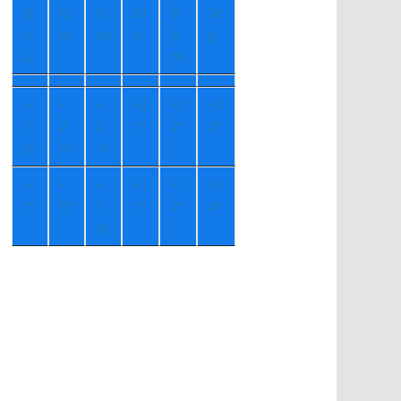
Q
Q
S
Sá
D
Se
u
ui
ex
b
o
g
a
m
+
+
+
+
2
+
2
+
2
1
2
2
1°
2°
2°
8°
0°
1°
+
+
+
+
1
+
1
+
1
7°
8°
1
1°
2°
4°
0°