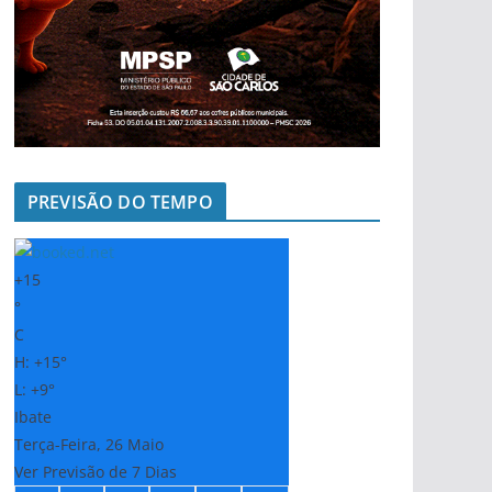
PREVISÃO DO TEMPO
+
15
°
C
H:
+
15°
L:
+
9°
Ibate
Terça-Feira, 26 Maio
Ver Previsão de 7 Dias