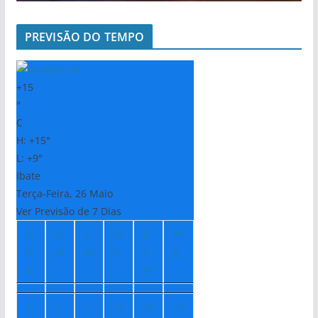
PREVISÃO DO TEMPO
+
15
°
C
H:
+
15°
L:
+
9°
Ibate
Terça-Feira, 26 Maio
Ver Previsão de 7 Dias
Q
Q
S
Sá
D
Se
u
ui
ex
b
o
g
a
m
+
+
+
+
2
+
2
+
2