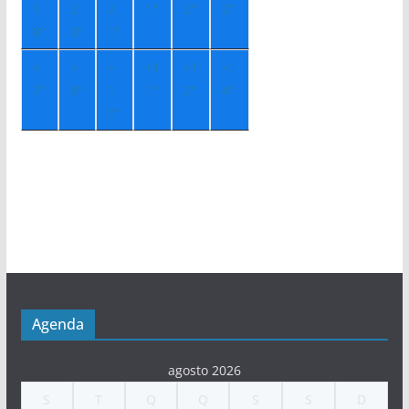
1
2
2
1°
2°
2°
8°
0°
1°
+
+
+
+
1
+
1
+
1
7°
8°
1
1°
2°
4°
0°
Agenda
agosto 2026
S
T
Q
Q
S
S
D