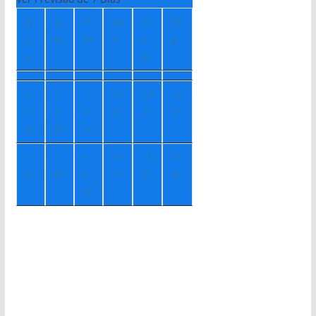
Q
Q
S
Sá
D
Se
u
ui
ex
b
o
g
a
m
+
+
+
+
2
+
2
+
2
1
2
2
1°
2°
2°
8°
0°
1°
+
+
+
+
1
+
1
+
1
7°
8°
1
1°
2°
4°
0°