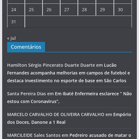
24
25
26
27
28
29
30
31
« jul
Comentários
Hamilton Sérgio Pincerato Duarte Duarte
em
Lucão
Fernandes acompanha melhorias em campos de futebol e
destaca investimento no esporte de base em São Carlos
Santa Pereira Dias
em
Em Ibaté Enfermeira esclarece ” Não
estou com Coronavírus”,
MARCELO CARVALHO DE OLIVEIRA CARVALHO
em
Empório
dos Doces, Danone a 1 Real
MARCILEIDE Sales Santos
em
Pedreiro acusado de matar o