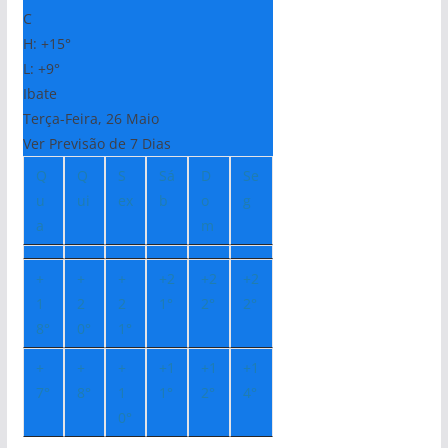
C
H:
+
15°
L:
+
9°
Ibate
Terça-Feira, 26 Maio
Ver Previsão de 7 Dias
Q
Q
S
Sá
D
Se
u
ui
ex
b
o
g
a
m
+
+
+
+
2
+
2
+
2
1
2
2
1°
2°
2°
8°
0°
1°
+
+
+
+
1
+
1
+
1
7°
8°
1
1°
2°
4°
0°