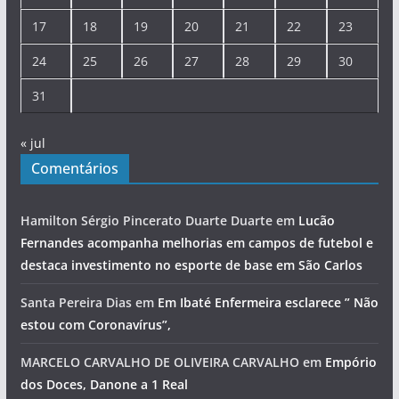
17
18
19
20
21
22
23
24
25
26
27
28
29
30
31
« jul
Comentários
Hamilton Sérgio Pincerato Duarte Duarte
em
Lucão
Fernandes acompanha melhorias em campos de futebol e
destaca investimento no esporte de base em São Carlos
Santa Pereira Dias
em
Em Ibaté Enfermeira esclarece ” Não
estou com Coronavírus”,
MARCELO CARVALHO DE OLIVEIRA CARVALHO
em
Empório
dos Doces, Danone a 1 Real