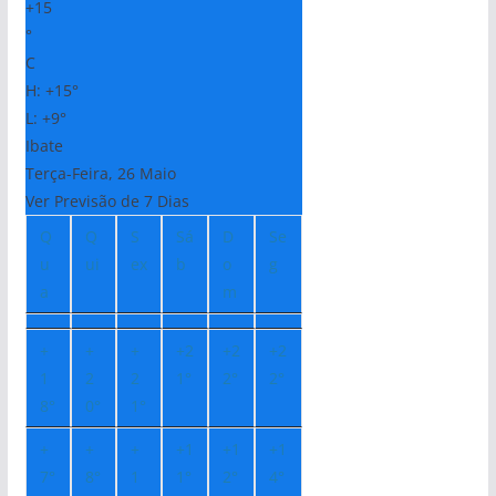
+
15
°
C
H:
+
15°
L:
+
9°
Ibate
Terça-Feira, 26 Maio
Ver Previsão de 7 Dias
Q
Q
S
Sá
D
Se
u
ui
ex
b
o
g
a
m
+
+
+
+
2
+
2
+
2
1
2
2
1°
2°
2°
8°
0°
1°
+
+
+
+
1
+
1
+
1
7°
8°
1
1°
2°
4°