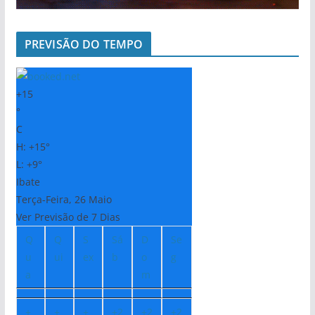
PREVISÃO DO TEMPO
+
15
°
C
H:
+
15°
L:
+
9°
Ibate
Terça-Feira, 26 Maio
Ver Previsão de 7 Dias
Q
Q
S
Sá
D
Se
u
ui
ex
b
o
g
a
m
+
+
+
+
2
+
2
+
2