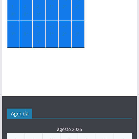
1
2
2
1°
2°
2°
8°
0°
1°
+
+
+
+
1
+
1
+
1
7°
8°
1
1°
2°
4°
0°
Agenda
agosto 2026