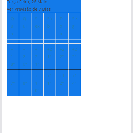
Terça-Feira, 26 Maio
Ver Previsão de 7 Dias
Q
Q
S
Sá
D
Se
u
ui
ex
b
o
g
a
m
+
+
+
+
2
+
2
+
2
1
2
2
1°
2°
2°
8°
0°
1°
+
+
+
+
1
+
1
+
1
7°
8°
1
1°
2°
4°
0°