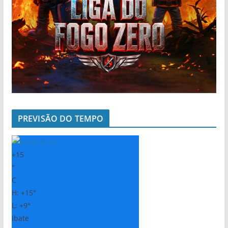
PREVISÃO DO TEMPO
+
15
°
C
H:
+
15°
L:
+
9°
Ibate