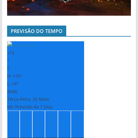
PREVISÃO DO TEMPO
+
15
°
C
H:
+
15°
L:
+
9°
Ibate
Terça-Feira, 26 Maio
Ver Previsão de 7 Dias
Q
Q
S
Sá
D
Se
u
ui
ex
b
o
g
a
m