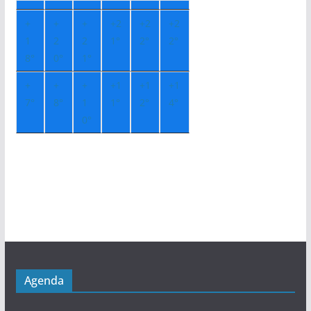
+
+
+
+
2
+
2
+
2
1
2
2
1°
2°
2°
8°
0°
1°
+
+
+
+
1
+
1
+
1
7°
8°
1
1°
2°
4°
0°
Agenda