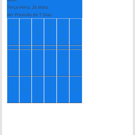
Terça-Feira, 26 Maio
Ver Previsão de 7 Dias
Q
Q
S
Sá
D
Se
u
ui
ex
b
o
g
a
m
+
+
+
+
2
+
2
+
2
1
2
2
1°
2°
2°
8°
0°
1°
+
+
+
+
1
+
1
+
1
7°
8°
1
1°
2°
4°
0°