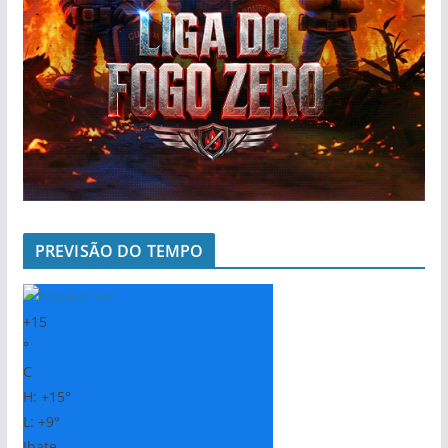
PREVISÃO DO TEMPO
+
15
°
C
H:
+
15°
L:
+
9°
Ibate