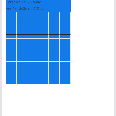
Terça-Feira, 26 Maio
Ver Previsão de 7 Dias
Q
Q
S
Sá
D
Se
u
ui
ex
b
o
g
a
m
+
+
+
+
2
+
2
+
2
1
2
2
1°
2°
2°
8°
0°
1°
+
+
+
+
1
+
1
+
1
7°
8°
1
1°
2°
4°
0°