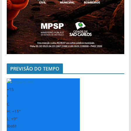
PREVISÃO DO TEMPO
+
15
°
C
H:
+
15°
L:
+
9°
Ibate