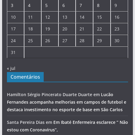
3
4
5
6
7
8
9
10
11
12
13
14
15
16
17
18
19
20
21
22
23
24
25
26
27
28
29
30
31
« jul
Comentários
Hamilton Sérgio Pincerato Duarte Duarte
em
Lucão
Fernandes acompanha melhorias em campos de futebol e
destaca investimento no esporte de base em São Carlos
Santa Pereira Dias
em
Em Ibaté Enfermeira esclarece ” Não
estou com Coronavírus”,