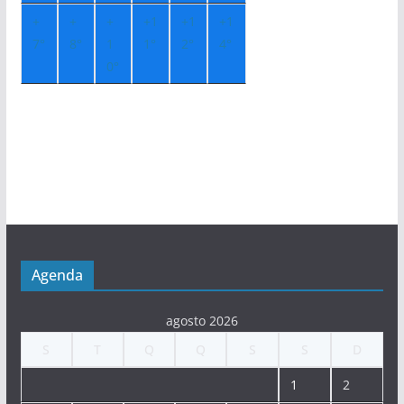
+
+
+
+
1
+
1
+
1
7°
8°
1
1°
2°
4°
0°
Agenda
agosto 2026
S
T
Q
Q
S
S
D
1
2