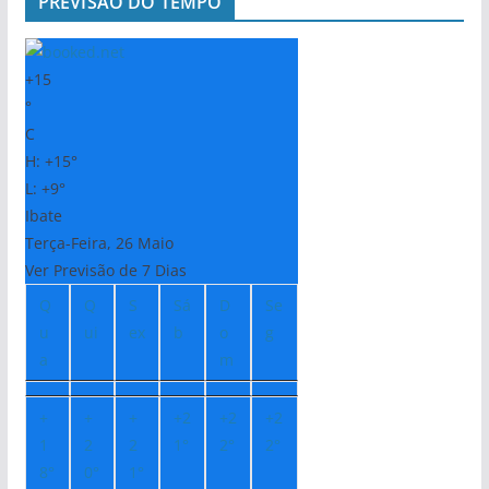
PREVISÃO DO TEMPO
+
15
°
C
H:
+
15°
L:
+
9°
Ibate
Terça-Feira, 26 Maio
Ver Previsão de 7 Dias
Q
Q
S
Sá
D
Se
u
ui
ex
b
o
g
a
m
+
+
+
+
2
+
2
+
2
1
2
2
1°
2°
2°
8°
0°
1°