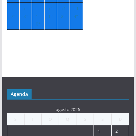
+
+
+
+
1
+
1
+
1
7°
8°
1
1°
2°
4°
0°
Agenda
agosto 2026
S
T
Q
Q
S
S
D
1
2