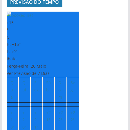
PREVISÃO DO TEMPO
+
15
°
C
H:
+
15°
L:
+
9°
Ibate
Terça-Feira, 26 Maio
Ver Previsão de 7 Dias
Q
Q
S
Sá
D
Se
u
ui
ex
b
o
g
a
m
+
+
+
+
2
+
2
+
2
1
2
2
1°
2°
2°
8°
0°
1°