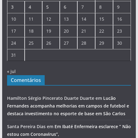
3
4
5
6
7
8
9
10
11
12
13
14
15
16
17
18
19
20
21
22
23
24
25
26
27
28
29
30
31
« jul
Comentários
Hamilton Sérgio Pincerato Duarte Duarte
em
Lucão
Fernandes acompanha melhorias em campos de futebol e
destaca investimento no esporte de base em São Carlos
Santa Pereira Dias
em
Em Ibaté Enfermeira esclarece ” Não
estou com Coronavírus”,