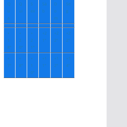
Q
Q
S
Sá
D
Se
u
ui
ex
b
o
g
a
m
+
+
+
+
2
+
2
+
2
1
2
2
1°
2°
2°
8°
0°
1°
+
+
+
+
1
+
1
+
1
7°
8°
1
1°
2°
4°
0°