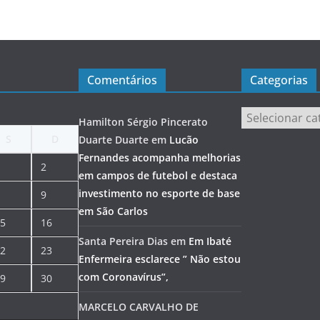
Comentários
Categorias
Categorias
Hamilton Sérgio Pincerato
S
D
Duarte Duarte
em
Lucão
Fernandes acompanha melhorias
2
em campos de futebol e destaca
investimento no esporte de base
9
em São Carlos
5
16
Santa Pereira Dias
em
Em Ibaté
2
23
Enfermeira esclarece ” Não estou
com Coronavírus”,
9
30
MARCELO CARVALHO DE