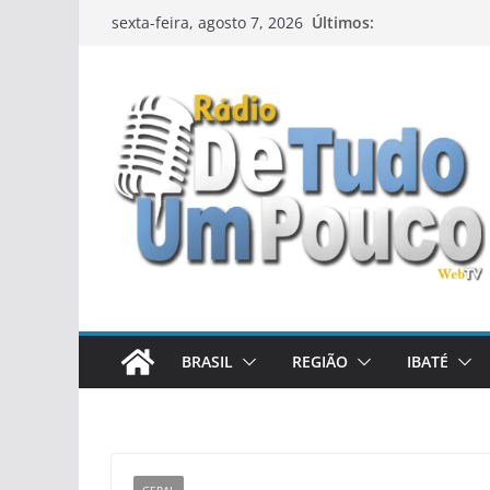
Pular
Últimos:
sexta-feira, agosto 7, 2026
para
o
conteúdo
BRASIL
REGIÃO
IBATÉ