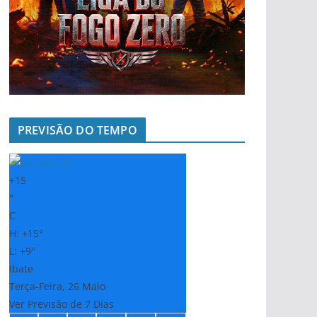
PREVISÃO DO TEMPO
+
15
°
C
H:
+
15°
L:
+
9°
Ibate
Terça-Feira, 26 Maio
Ver Previsão de 7 Dias