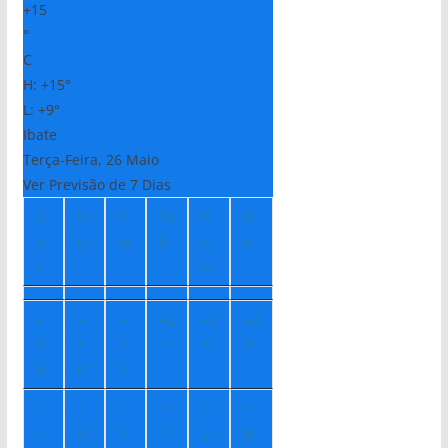
+
15
°
C
H:
+
15°
L:
+
9°
Ibate
Terça-Feira, 26 Maio
Ver Previsão de 7 Dias
Q
Q
S
Sá
D
Se
u
ui
ex
b
o
g
a
m
+
+
+
+
2
+
2
+
2
1
2
2
1°
2°
2°
8°
0°
1°
+
+
+
+
1
+
1
+
1
7°
8°
1
1°
2°
4°