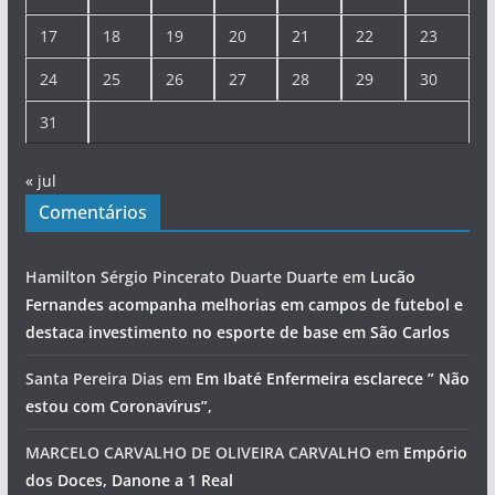
17
18
19
20
21
22
23
24
25
26
27
28
29
30
31
« jul
Comentários
Hamilton Sérgio Pincerato Duarte Duarte
em
Lucão
Fernandes acompanha melhorias em campos de futebol e
destaca investimento no esporte de base em São Carlos
Santa Pereira Dias
em
Em Ibaté Enfermeira esclarece ” Não
estou com Coronavírus”,
MARCELO CARVALHO DE OLIVEIRA CARVALHO
em
Empório
dos Doces, Danone a 1 Real