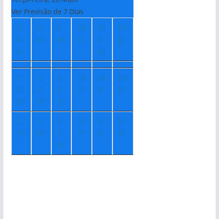
Ver Previsão de 7 Dias
Q
Q
S
Sá
D
Se
u
ui
ex
b
o
g
a
m
+
+
+
+
2
+
2
+
2
1
2
2
1°
2°
2°
8°
0°
1°
+
+
+
+
1
+
1
+
1
7°
8°
1
1°
2°
4°
0°