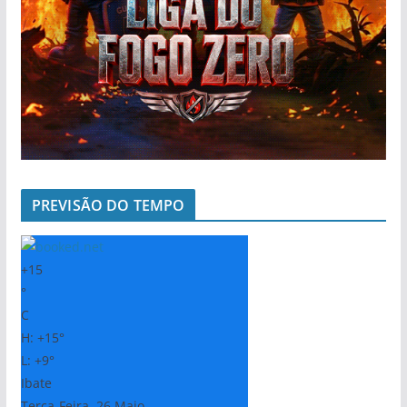
PREVISÃO DO TEMPO
+
15
°
C
H:
+
15°
L:
+
9°
Ibate
Terça-Feira, 26 Maio