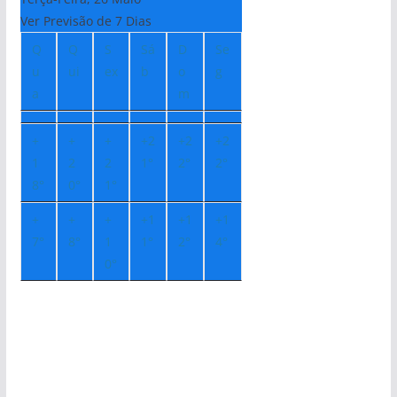
Ver Previsão de 7 Dias
Q
Q
S
Sá
D
Se
u
ui
ex
b
o
g
a
m
+
+
+
+
2
+
2
+
2
1
2
2
1°
2°
2°
8°
0°
1°
+
+
+
+
1
+
1
+
1
7°
8°
1
1°
2°
4°
0°