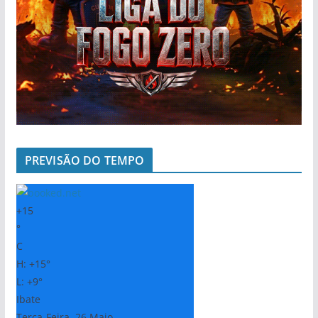
PREVISÃO DO TEMPO
+
15
°
C
H:
+
15°
L:
+
9°
Ibate
Terça-Feira, 26 Maio