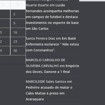
S
D
Duarte Duarte
em
Lucão
Fernandes acompanha melhorias
2
em campos de futebol e destaca
investimento no esporte de base
9
em São Carlos
5
16
Santa Pereira Dias
em
Em Ibaté
2
23
Enfermeira esclarece ” Não estou
com Coronavírus”,
9
30
MARCELO CARVALHO DE
OLIVEIRA CARVALHO
em
Empório
dos Doces, Danone a 1 Real
MARCILEIDE Sales Santos
em
Pedreiro acusado de matar o
Cabo Matias é preso em
Araraquara