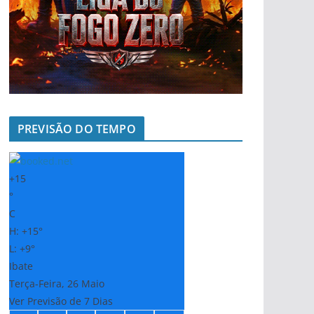
PREVISÃO DO TEMPO
+
15
°
C
H:
+
15°
L:
+
9°
Ibate
Terça-Feira, 26 Maio
Ver Previsão de 7 Dias