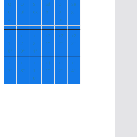
Q
Q
S
Sá
D
Se
u
ui
ex
b
o
g
a
m
+
+
+
+
2
+
2
+
2
1
2
2
1°
2°
2°
8°
0°
1°
+
+
+
+
1
+
1
+
1
7°
8°
1
1°
2°
4°
0°