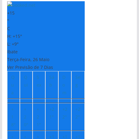
+
15
°
C
H:
+
15°
L:
+
9°
Ibate
Terça-Feira, 26 Maio
Ver Previsão de 7 Dias
Q
Q
S
Sá
D
Se
u
ui
ex
b
o
g
a
m
+
+
+
+
2
+
2
+
2
1
2
2
1°
2°
2°
8°
0°
1°
+
+
+
+
1
+
1
+
1