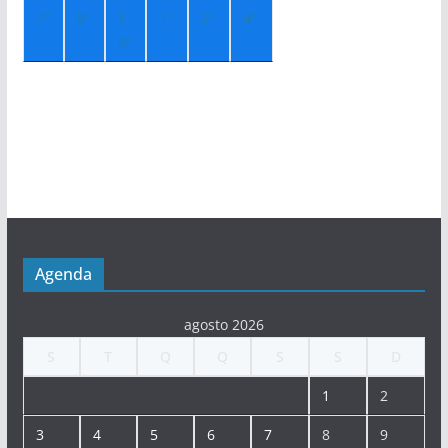
7°
8°
1
1°
2°
4°
0°
Agenda
agosto 2026
S
T
Q
Q
S
S
D
1
2
3
4
5
6
7
8
9