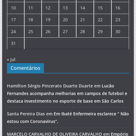
10
11
12
13
14
15
16
17
18
19
20
21
22
23
24
25
26
27
28
29
30
31
« jul
Comentários
Hamilton Sérgio Pincerato Duarte Duarte
em
Lucão
Fernandes acompanha melhorias em campos de futebol e
destaca investimento no esporte de base em São Carlos
Santa Pereira Dias
em
Em Ibaté Enfermeira esclarece ” Não
estou com Coronavírus”,
MARCELO CARVALHO DE OLIVEIRA CARVALHO
em
Empório