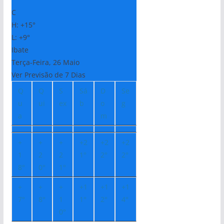
C
H:
+
15°
L:
+
9°
Ibate
Terça-Feira, 26 Maio
Ver Previsão de 7 Dias
Q
Q
S
Sá
D
Se
u
ui
ex
b
o
g
a
m
+
+
+
+
2
+
2
+
2
1
2
2
1°
2°
2°
8°
0°
1°
+
+
+
+
1
+
1
+
1
7°
8°
1
1°
2°
4°
0°