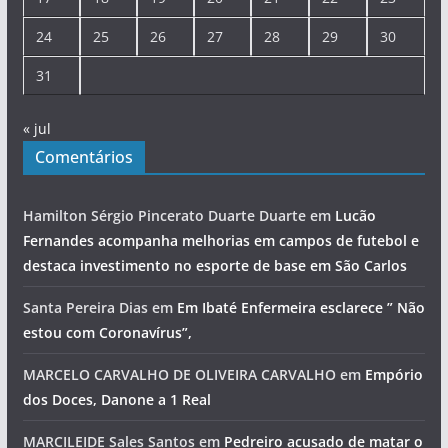
24
25
26
27
28
29
30
31
« jul
Comentários
Hamilton Sérgio Pincerato Duarte Duarte
em
Lucão
Fernandes acompanha melhorias em campos de futebol e
destaca investimento no esporte de base em São Carlos
Santa Pereira Dias
em
Em Ibaté Enfermeira esclarece ” Não
estou com Coronavírus”,
MARCELO CARVALHO DE OLIVEIRA CARVALHO
em
Empório
dos Doces, Danone a 1 Real
MARCILEIDE Sales Santos
em
Pedreiro acusado de matar o