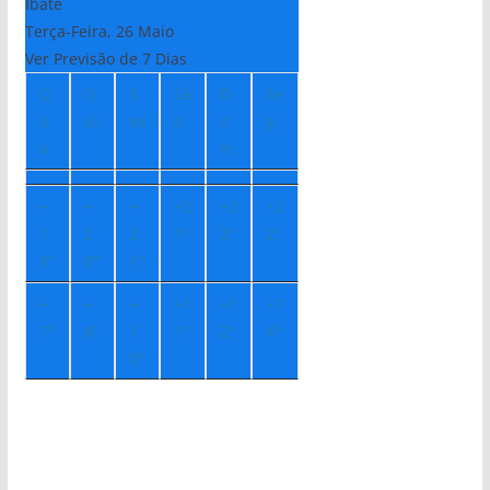
Ibate
Terça-Feira, 26 Maio
Ver Previsão de 7 Dias
Q
Q
S
Sá
D
Se
u
ui
ex
b
o
g
a
m
+
+
+
+
2
+
2
+
2
1
2
2
1°
2°
2°
8°
0°
1°
+
+
+
+
1
+
1
+
1
7°
8°
1
1°
2°
4°
0°