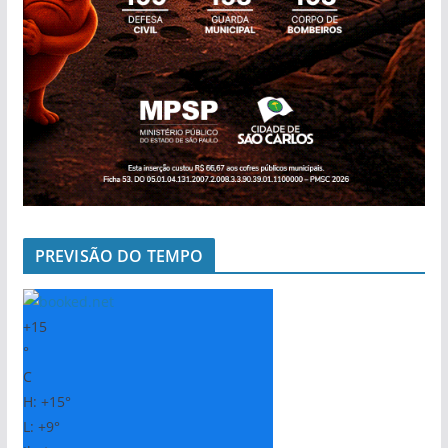
PREVISÃO DO TEMPO
+
15
°
C
H:
+
15°
L:
+
9°