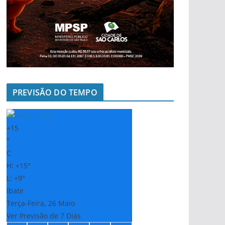
PREVISÃO DO TEMPO
+
15
°
C
H:
+
15°
L:
+
9°
Ibate
Terça-Feira, 26 Maio
Ver Previsão de 7 Dias