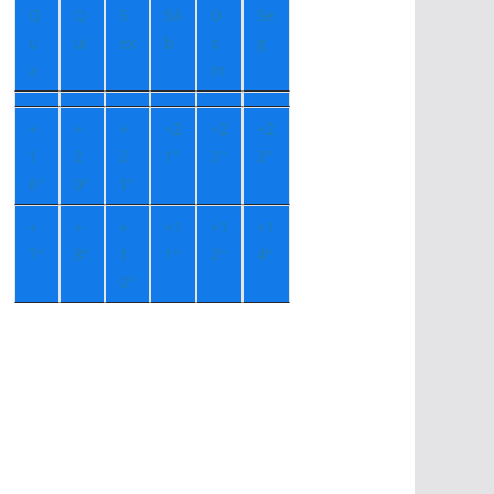
Q
Q
S
Sá
D
Se
u
ui
ex
b
o
g
a
m
+
+
+
+
2
+
2
+
2
1
2
2
1°
2°
2°
8°
0°
1°
+
+
+
+
1
+
1
+
1
7°
8°
1
1°
2°
4°
0°