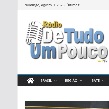
Pular
Últimos:
domingo, agosto 9, 2026
para
o
conteúdo
BRASIL
REGIÃO
IBATÉ