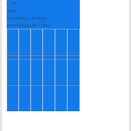
L:
+
9°
Ibate
Terça-Feira, 26 Maio
Ver Previsão de 7 Dias
Q
Q
S
Sá
D
Se
u
ui
ex
b
o
g
a
m
+
+
+
+
2
+
2
+
2
1
2
2
1°
2°
2°
8°
0°
1°
+
+
+
+
1
+
1
+
1
7°
8°
1
1°
2°
4°
0°