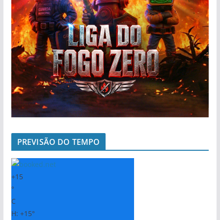
PREVISÃO DO TEMPO
+
15
°
C
H:
+
15°