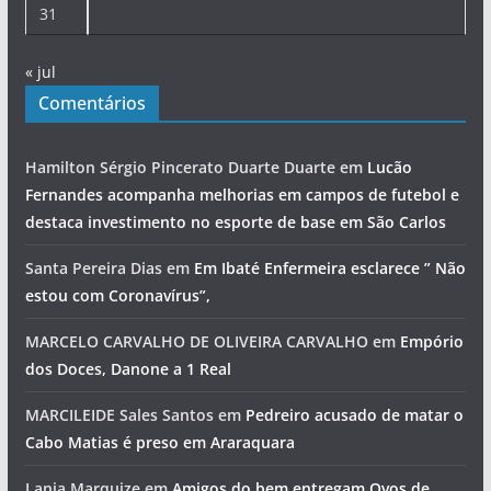
31
« jul
Comentários
Hamilton Sérgio Pincerato Duarte Duarte
em
Lucão
Fernandes acompanha melhorias em campos de futebol e
destaca investimento no esporte de base em São Carlos
Santa Pereira Dias
em
Em Ibaté Enfermeira esclarece ” Não
estou com Coronavírus”,
MARCELO CARVALHO DE OLIVEIRA CARVALHO
em
Empório
dos Doces, Danone a 1 Real
MARCILEIDE Sales Santos
em
Pedreiro acusado de matar o
Cabo Matias é preso em Araraquara
Lania Marquize
em
Amigos do bem entregam Ovos de