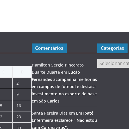
Comentários
Categorias
Categorias
Hamilton Sérgio Pincerato
S
D
Duarte Duarte
em
Lucão
Fernandes acompanha melhorias
2
em campos de futebol e destaca
investimento no esporte de base
9
em São Carlos
5
16
Santa Pereira Dias
em
Em Ibaté
2
23
Enfermeira esclarece ” Não estou
com Coronavírus”,
9
30