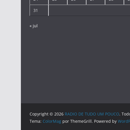
31
« jul
Copyright © 2026
RADIO DE TUDO UM POUCO
. Tod
Tema:
ColorMag
por ThemeGrill. Powered by
WordP