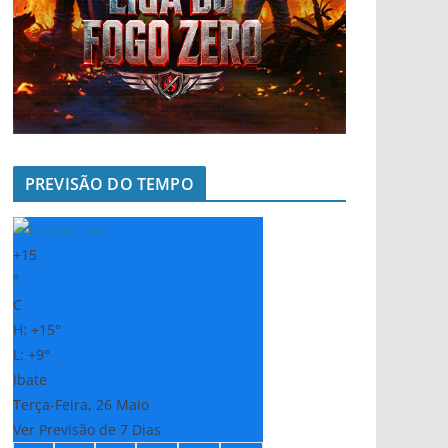
PREVISÃO DO TEMPO
+
15
°
C
H:
+
15°
L:
+
9°
Ibate
Terça-Feira, 26 Maio
Ver Previsão de 7 Dias