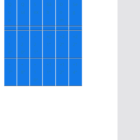
Q
Q
S
Sá
D
Se
u
ui
ex
b
o
g
a
m
+
+
+
+
2
+
2
+
2
1
2
2
1°
2°
2°
8°
0°
1°
+
+
+
+
1
+
1
+
1
7°
8°
1
1°
2°
4°
0°