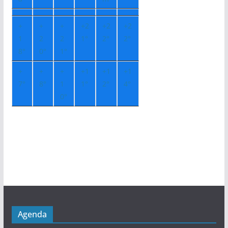
+
+
+
+
2
+
2
+
2
1
2
2
1°
2°
2°
8°
0°
1°
+
+
+
+
1
+
1
+
1
7°
8°
1
1°
2°
4°
0°
Agenda