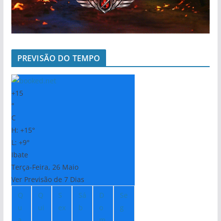
PREVISÃO DO TEMPO
+
15
°
C
H:
+
15°
L:
+
9°
Ibate
Terça-Feira, 26 Maio
Ver Previsão de 7 Dias
Q
Q
S
Sá
D
Se
u
ui
ex
b
o
g
a
m