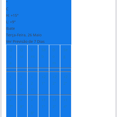
°
C
H:
+
15°
L:
+
9°
Ibate
Terça-Feira, 26 Maio
Ver Previsão de 7 Dias
Q
Q
S
Sá
D
Se
u
ui
ex
b
o
g
a
m
+
+
+
+
2
+
2
+
2
1
2
2
1°
2°
2°
8°
0°
1°
+
+
+
+
1
+
1
+
1
7°
8°
1
1°
2°
4°
0°