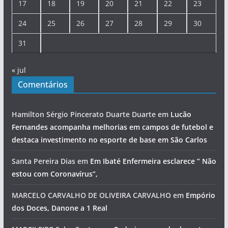
17
18
19
20
21
22
23
24
25
26
27
28
29
30
31
« jul
Comentários
Hamilton Sérgio Pincerato Duarte Duarte
em
Lucão
Fernandes acompanha melhorias em campos de futebol e
destaca investimento no esporte de base em São Carlos
Santa Pereira Dias
em
Em Ibaté Enfermeira esclarece ” Não
estou com Coronavírus”,
MARCELO CARVALHO DE OLIVEIRA CARVALHO
em
Empório
dos Doces, Danone a 1 Real