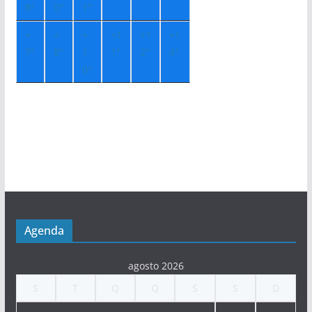
8°
0°
1°
+
+
+
+
1
+
1
+
1
7°
8°
1
1°
2°
4°
0°
Agenda
agosto 2026
S
T
Q
Q
S
S
D