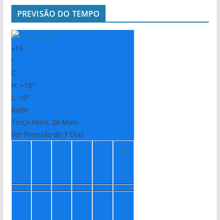
PREVISÃO DO TEMPO
+
15
°
C
H:
+
15°
L:
+
9°
Ibate
Terça-Feira, 26 Maio
Ver Previsão de 7 Dias
Q
Q
S
Sá
D
Se
u
ui
ex
b
o
g
a
m
+
+
+
+
2
+
2
+
2
1
2
2
1°
2°
2°