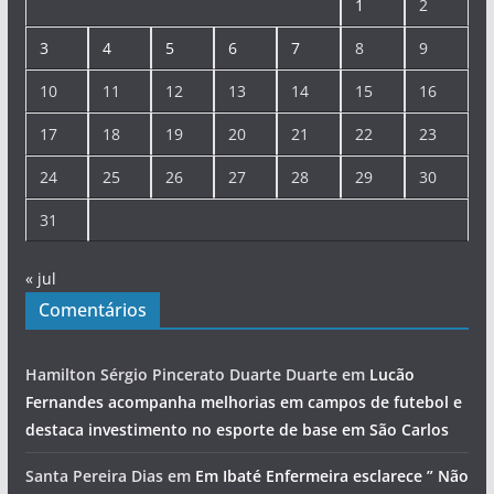
1
2
3
4
5
6
7
8
9
10
11
12
13
14
15
16
17
18
19
20
21
22
23
24
25
26
27
28
29
30
31
« jul
Comentários
Hamilton Sérgio Pincerato Duarte Duarte
em
Lucão
Fernandes acompanha melhorias em campos de futebol e
destaca investimento no esporte de base em São Carlos
Santa Pereira Dias
em
Em Ibaté Enfermeira esclarece ” Não