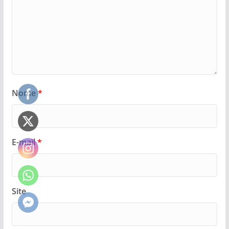
Nome
*
E-mail
*
Site