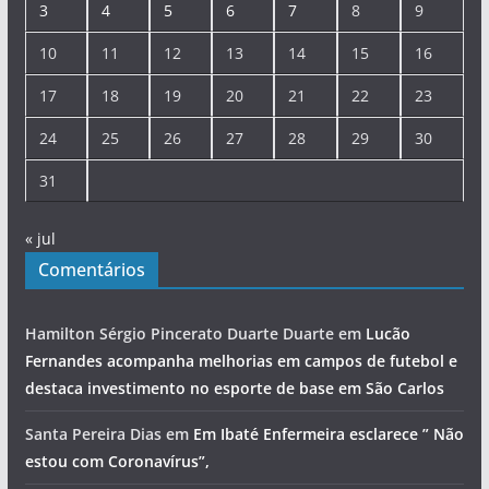
3
4
5
6
7
8
9
10
11
12
13
14
15
16
17
18
19
20
21
22
23
24
25
26
27
28
29
30
31
« jul
Comentários
Hamilton Sérgio Pincerato Duarte Duarte
em
Lucão
Fernandes acompanha melhorias em campos de futebol e
destaca investimento no esporte de base em São Carlos
Santa Pereira Dias
em
Em Ibaté Enfermeira esclarece ” Não
estou com Coronavírus”,