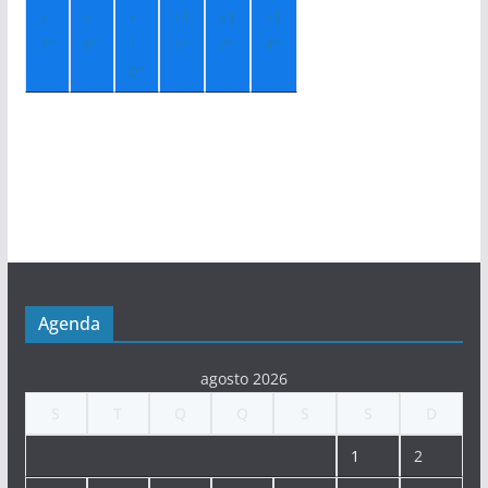
+
+
+
+
1
+
1
+
1
7°
8°
1
1°
2°
4°
0°
Agenda
agosto 2026
S
T
Q
Q
S
S
D
1
2