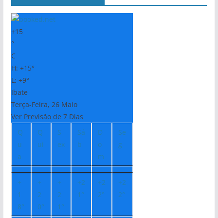
+
15
°
C
H:
+
15°
L:
+
9°
Ibate
Terça-Feira, 26 Maio
Ver Previsão de 7 Dias
Q
Q
S
Sá
D
Se
u
ui
ex
b
o
g
a
m
+
+
+
+
2
+
2
+
2
1
2
2
1°
2°
2°
8°
0°
1°