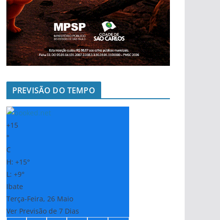
PREVISÃO DO TEMPO
+
15
°
C
H:
+
15°
L:
+
9°
Ibate
Terça-Feira, 26 Maio
Ver Previsão de 7 Dias