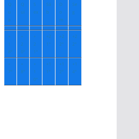
Q
Q
S
Sá
D
Se
u
ui
ex
b
o
g
a
m
+
+
+
+
2
+
2
+
2
1
2
2
1°
2°
2°
8°
0°
1°
+
+
+
+
1
+
1
+
1
7°
8°
1
1°
2°
4°
0°