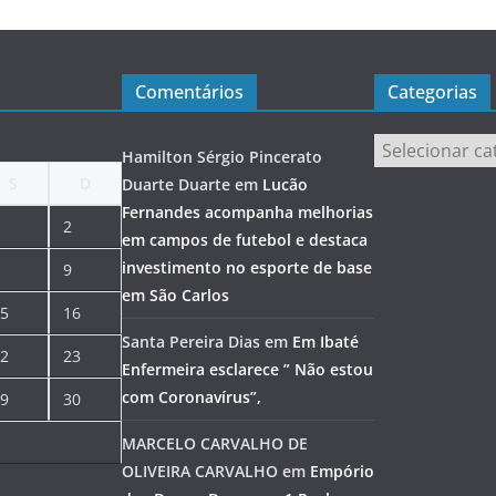
Comentários
Categorias
Categorias
Hamilton Sérgio Pincerato
S
D
Duarte Duarte
em
Lucão
Fernandes acompanha melhorias
2
em campos de futebol e destaca
investimento no esporte de base
9
em São Carlos
5
16
Santa Pereira Dias
em
Em Ibaté
2
23
Enfermeira esclarece ” Não estou
com Coronavírus”,
9
30
MARCELO CARVALHO DE
OLIVEIRA CARVALHO
em
Empório