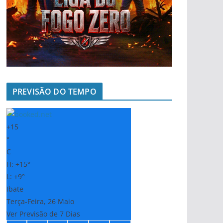
PREVISÃO DO TEMPO
+
15
°
C
H:
+
15°
L:
+
9°
Ibate
Terça-Feira, 26 Maio
Ver Previsão de 7 Dias