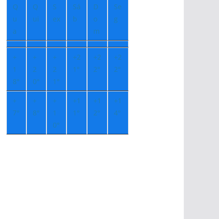
Q
Q
S
Sá
D
Se
u
ui
ex
b
o
g
a
m
+
+
+
+
2
+
2
+
2
1
2
2
1°
2°
2°
8°
0°
1°
+
+
+
+
1
+
1
+
1
7°
8°
1
1°
2°
4°
0°