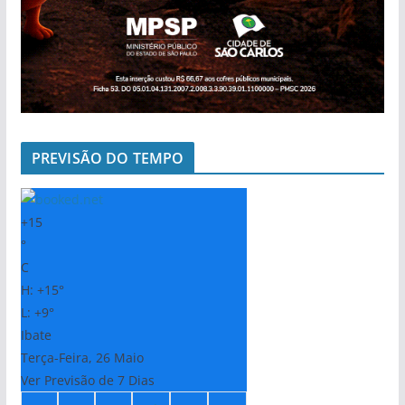
PREVISÃO DO TEMPO
+
15
°
C
H:
+
15°
L:
+
9°
Ibate
Terça-Feira, 26 Maio
Ver Previsão de 7 Dias