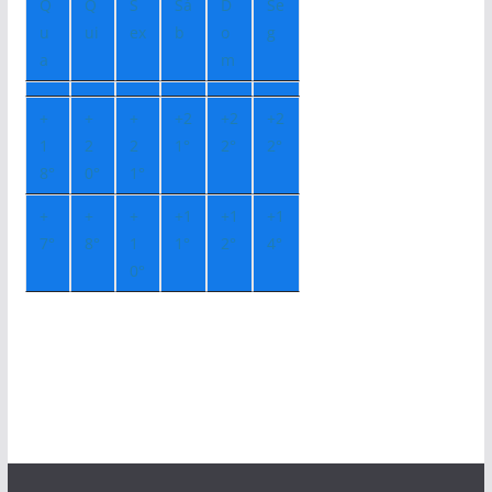
Q
Q
S
Sá
D
Se
u
ui
ex
b
o
g
a
m
+
+
+
+
2
+
2
+
2
1
2
2
1°
2°
2°
8°
0°
1°
+
+
+
+
1
+
1
+
1
7°
8°
1
1°
2°
4°
0°