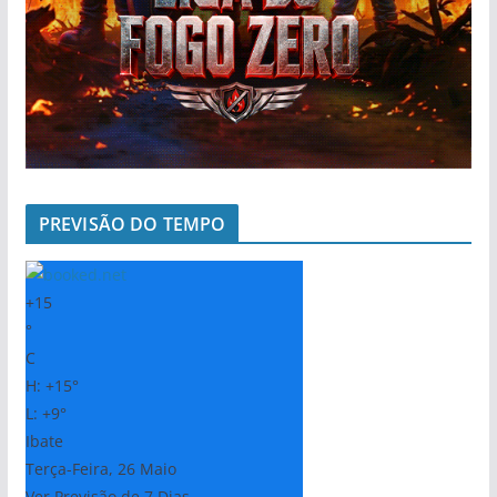
PREVISÃO DO TEMPO
+
15
°
C
H:
+
15°
L:
+
9°
Ibate
Terça-Feira, 26 Maio
Ver Previsão de 7 Dias