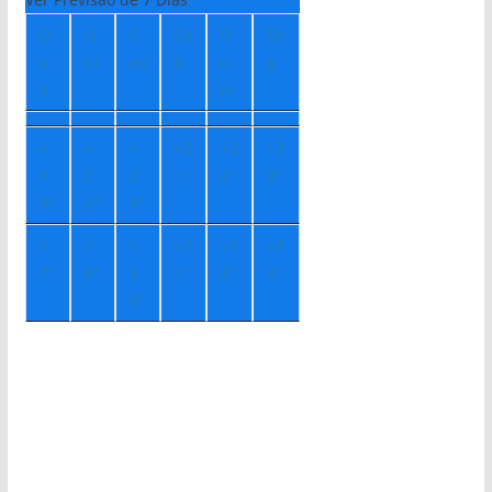
Q
Q
S
Sá
D
Se
u
ui
ex
b
o
g
a
m
+
+
+
+
2
+
2
+
2
1
2
2
1°
2°
2°
8°
0°
1°
+
+
+
+
1
+
1
+
1
7°
8°
1
1°
2°
4°
0°