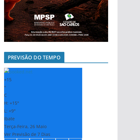
PREVISÃO DO TEMPO
+
15
°
C
H:
+
15°
L:
+
9°
Ibate
Terça-Feira, 26 Maio
Ver Previsão de 7 Dias