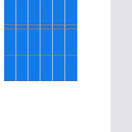
Q
Q
S
Sá
D
Se
u
ui
ex
b
o
g
a
m
+
+
+
+
2
+
2
+
2
1
2
2
1°
2°
2°
8°
0°
1°
+
+
+
+
1
+
1
+
1
7°
8°
1
1°
2°
4°
0°