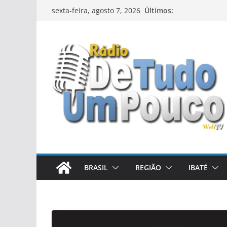
Pular
Últimos:
sexta-feira, agosto 7, 2026
para
o
conteúdo
BRASIL
REGIÃO
IBATÉ