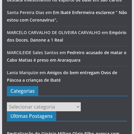
Santa Pereira Dias
em
Em Ibaté Enfermeira esclarece ” Não
estou com Coronavírus”,
MARCELO CARVALHO DE OLIVEIRA CARVALHO
em
Empório
dos Doces, Danone a 1 Real
MARCILEIDE Sales Santos
em
Pedreiro acusado de matar o
Cabo Matias é preso em Araraquara
Lania Marquize
em
Amigos do bem entregam Ovos de
Páscoa a crianças de Ibaté
Categorias
Categorias
Ultimas Postagens
Revitalização do Ginásio Milton Olaio Filho avança com