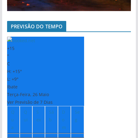
PREVISÃO DO TEMPO
+
15
°
C
H:
+
15°
L:
+
9°
Ibate
Terça-Feira, 26 Maio
Ver Previsão de 7 Dias
Q
Q
S
Sá
D
Se
u
ui
ex
b
o
g
a
m