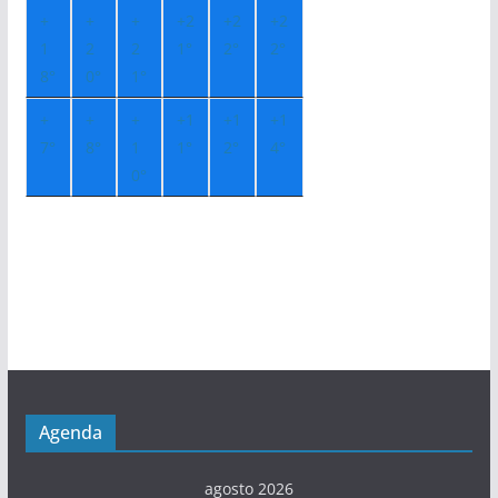
+
+
+
+
2
+
2
+
2
1
2
2
1°
2°
2°
8°
0°
1°
+
+
+
+
1
+
1
+
1
7°
8°
1
1°
2°
4°
0°
Agenda
agosto 2026