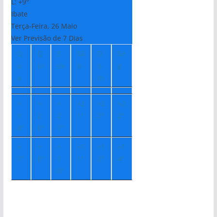
L:
+
9°
Ibate
Terça-Feira, 26 Maio
Ver Previsão de 7 Dias
Q
Q
S
Sá
D
Se
u
ui
ex
b
o
g
a
m
+
+
+
+
2
+
2
+
2
1
2
2
1°
2°
2°
8°
0°
1°
+
+
+
+
1
+
1
+
1
7°
8°
1
1°
2°
4°
0°