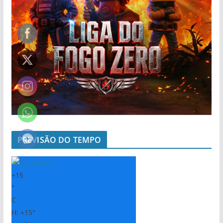
PREVISÃO DO TEMPO
+
15
°
C
H:
+
15°