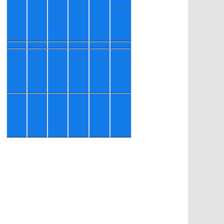
Q
Q
S
Sá
D
Se
u
ui
ex
b
o
g
a
m
+
+
+
+
2
+
2
+
2
1
2
2
1°
2°
2°
8°
0°
1°
+
+
+
+
1
+
1
+
1
7°
8°
1
1°
2°
4°
0°