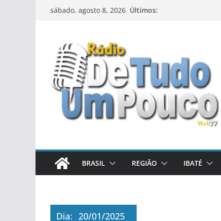
Pular
Últimos:
sábado, agosto 8, 2026
para
o
conteúdo
BRASIL
REGIÃO
IBATÉ
Dia:
20/01/2025