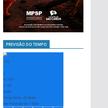
PREVISÃO DO TEMPO
+
15
°
C
H:
+
15°
L:
+
9°
Ibate
Terça-Feira, 26 Maio
Ver Previsão de 7 Dias