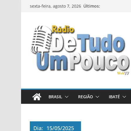
Pular
Últimos:
sexta-feira, agosto 7, 2026
para
o
conteúdo
BRASIL
REGIÃO
IBATÉ
Dia:
15/05/2025