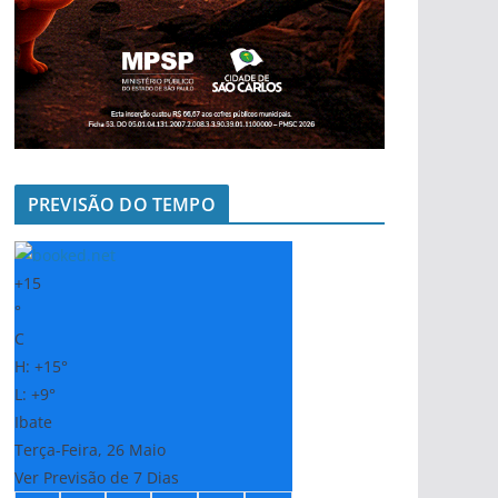
PREVISÃO DO TEMPO
+
15
°
C
H:
+
15°
L:
+
9°
Ibate
Terça-Feira, 26 Maio
Ver Previsão de 7 Dias