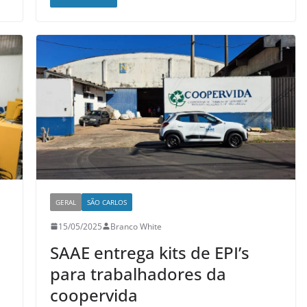
GERAL
SÃO CARLOS
15/05/2025
Branco White
SAAE entrega kits de EPI’s
para trabalhadores da
coopervida