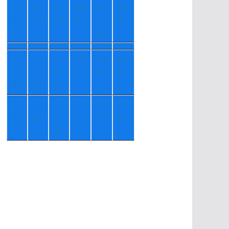
Q
Q
S
Sá
D
Se
u
ui
ex
b
o
g
a
m
+
+
+
+
2
+
2
+
2
1
2
2
1°
2°
2°
8°
0°
1°
+
+
+
+
1
+
1
+
1
7°
8°
1
1°
2°
4°
0°