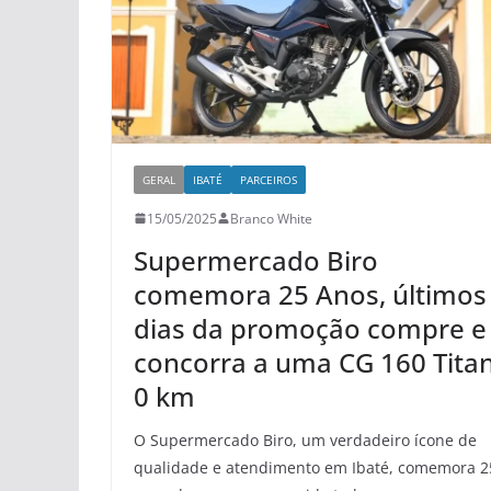
GERAL
IBATÉ
PARCEIROS
15/05/2025
Branco White
Supermercado Biro
comemora 25 Anos, últimos
dias da promoção compre e
concorra a uma CG 160 Tita
0 km
O Supermercado Biro, um verdadeiro ícone de
qualidade e atendimento em Ibaté, comemora 2