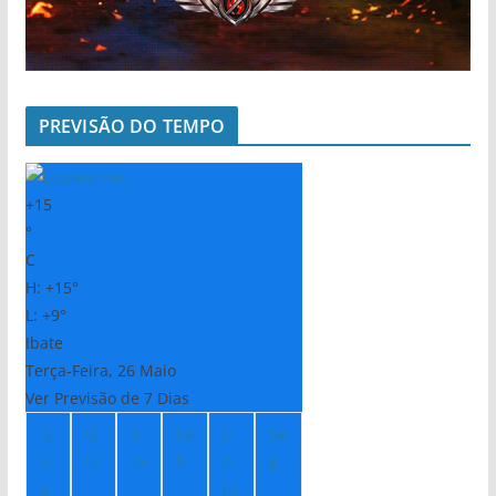
PREVISÃO DO TEMPO
+
15
°
C
H:
+
15°
L:
+
9°
Ibate
Terça-Feira, 26 Maio
Ver Previsão de 7 Dias
Q
Q
S
Sá
D
Se
u
ui
ex
b
o
g
a
m