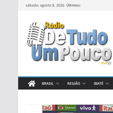
Pular
Últimos:
sábado, agosto 8, 2026
para
o
conteúdo
BRASIL
REGIÃO
IBATÉ