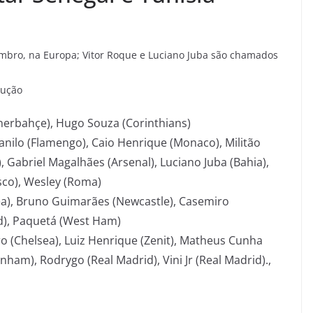
embro, na Europa; Vitor Roque e Luciano Juba são chamados
dução
enerbahçe), Hugo Souza (Corinthians)
anilo (Flamengo), Caio Henrique (Monaco), Militão
), Gabriel Magalhães (Arsenal), Luciano Juba (Bahia),
sco), Wesley (Roma)
a), Bruno Guimarães (Newcastle), Casemiro
ad), Paquetá (West Ham)
ro (Chelsea), Luiz Henrique (Zenit), Matheus Cunha
nham), Rodrygo (Real Madrid), Vini Jr (Real Madrid).,