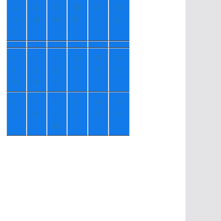
Q
Q
S
Sá
D
Se
u
ui
ex
b
o
g
a
m
+
+
+
+
2
+
2
+
2
1
2
2
1°
2°
2°
8°
0°
1°
+
+
+
+
1
+
1
+
1
7°
8°
1
1°
2°
4°
0°