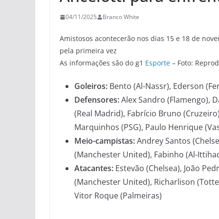
04/11/2025
Branco White
Amistosos acontecerão nos dias 15 e 18 de nov
pela primeira vez
As informações são do g1
Esporte
– Foto: Repro
Goleiros:
Bento (Al-Nassr), Ederson (F
Defensores:
Alex Sandro (Flamengo), D
(Real Madrid), Fabrício Bruno (Cruzeiro
Marquinhos (PSG), Paulo Henrique (Va
Meio-campistas:
Andrey Santos (Chelse
(Manchester United), Fabinho (Al-Ittih
Atacantes:
Estevão (Chelsea), João Ped
(Manchester United), Richarlison (Totte
Vitor Roque (Palmeiras)