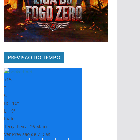
PREVISÃO DO TEMPO
+
15
°
C
H:
+
15°
L:
+
9°
Ibate
Terça-Feira, 26 Maio
Ver Previsão de 7 Dias