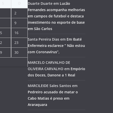
S
D
Duarte Duarte
em
Lucão
Fernandes acompanha melhorias
2
em campos de futebol e destaca
investimento no esporte de base
9
em São Carlos
5
16
Santa Pereira Dias
em
Em Ibaté
2
23
Enfermeira esclarece ” Não estou
com Coronavírus”,
9
30
MARCELO CARVALHO DE
OLIVEIRA CARVALHO
em
Empório
dos Doces, Danone a 1 Real
MARCILEIDE Sales Santos
em
Pedreiro acusado de matar o
Cabo Matias é preso em
Araraquara