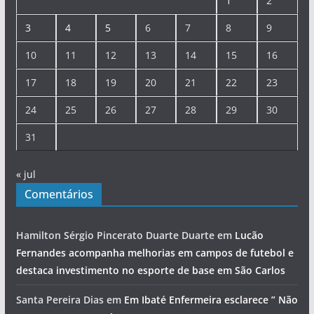
1
2
3
4
5
6
7
8
9
10
11
12
13
14
15
16
17
18
19
20
21
22
23
24
25
26
27
28
29
30
31
« jul
Comentários
Hamilton Sérgio Pincerato Duarte Duarte
em
Lucão
Fernandes acompanha melhorias em campos de futebol e
destaca investimento no esporte de base em São Carlos
Santa Pereira Dias
em
Em Ibaté Enfermeira esclarece ” Não