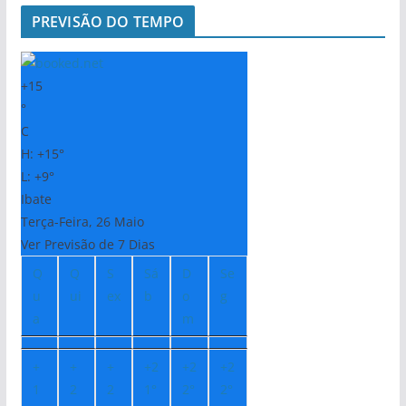
PREVISÃO DO TEMPO
+
15
°
C
H:
+
15°
L:
+
9°
Ibate
Terça-Feira, 26 Maio
Ver Previsão de 7 Dias
Q
Q
S
Sá
D
Se
u
ui
ex
b
o
g
a
m
+
+
+
+
2
+
2
+
2
1
2
2
1°
2°
2°