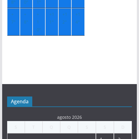
8°
0°
1°
+
+
+
+
1
+
1
+
1
7°
8°
1
1°
2°
4°
0°
Agenda
agosto 2026
S
T
Q
Q
S
S
D