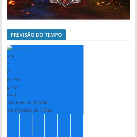
PREVISÃO DO TEMPO
+
15
°
C
H:
+
15°
L:
+
9°
Ibate
Terça-Feira, 26 Maio
Ver Previsão de 7 Dias
Q
Q
S
Sá
D
Se
u
ui
ex
b
o
g
a
m