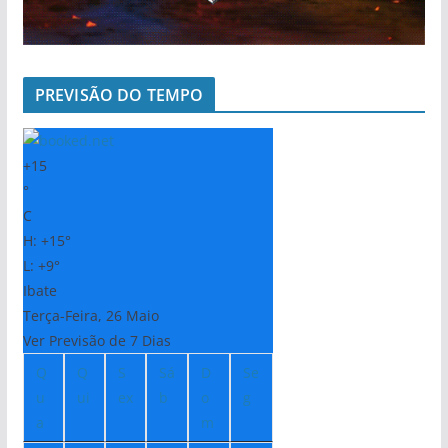
PREVISÃO DO TEMPO
+
15
°
C
H:
+
15°
L:
+
9°
Ibate
Terça-Feira, 26 Maio
Ver Previsão de 7 Dias
Q
Q
S
Sá
D
Se
u
ui
ex
b
o
g
a
m