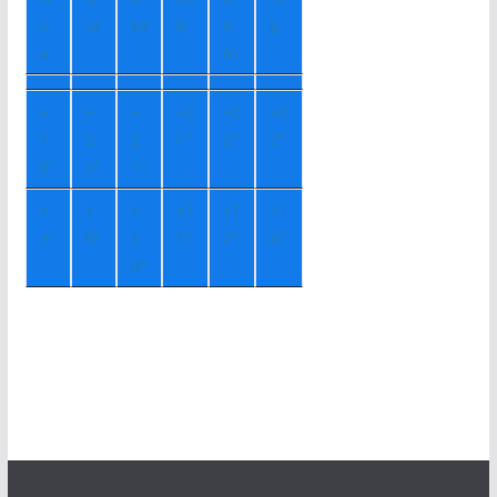
u
ui
ex
b
o
g
a
m
+
+
+
+
2
+
2
+
2
1
2
2
1°
2°
2°
8°
0°
1°
+
+
+
+
1
+
1
+
1
7°
8°
1
1°
2°
4°
0°