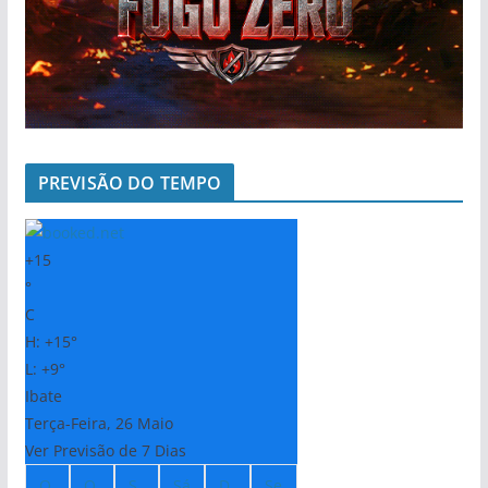
PREVISÃO DO TEMPO
+
15
°
C
H:
+
15°
L:
+
9°
Ibate
Terça-Feira, 26 Maio
Ver Previsão de 7 Dias
Q
Q
S
Sá
D
Se