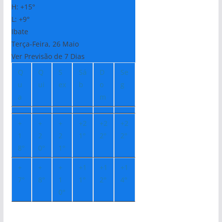
H:
+
15°
L:
+
9°
Ibate
Terça-Feira, 26 Maio
Ver Previsão de 7 Dias
Q
Q
S
Sá
D
Se
u
ui
ex
b
o
g
a
m
+
+
+
+
2
+
2
+
2
1
2
2
1°
2°
2°
8°
0°
1°
+
+
+
+
1
+
1
+
1
7°
8°
1
1°
2°
4°
0°