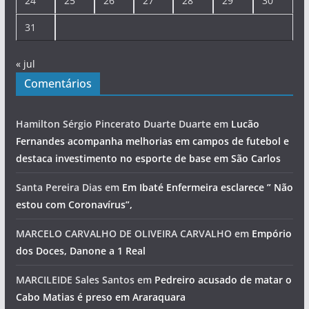
24
25
26
27
28
29
30
31
« jul
Comentários
Hamilton Sérgio Pincerato Duarte Duarte
em
Lucão
Fernandes acompanha melhorias em campos de futebol e
destaca investimento no esporte de base em São Carlos
Santa Pereira Dias
em
Em Ibaté Enfermeira esclarece ” Não
estou com Coronavírus”,
MARCELO CARVALHO DE OLIVEIRA CARVALHO
em
Empório
dos Doces, Danone a 1 Real
MARCILEIDE Sales Santos
em
Pedreiro acusado de matar o
Cabo Matias é preso em Araraquara